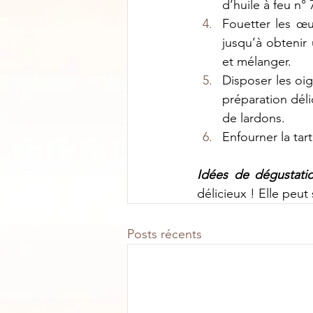
d’huile à feu n°
Fouetter les œuf
jusqu’à obtenir
et mélanger.
Disposer les oign
préparation dél
de lardons.
Enfourner la tar
Idées de dégustat
délicieux ! Elle peu
Posts récents