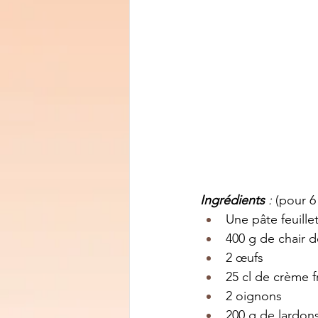
Ingrédients 
: 
(pour 6
Une pâte feuille
400 g de chair 
2 œufs
25 cl de crème f
2 oignons
200 g de lardon