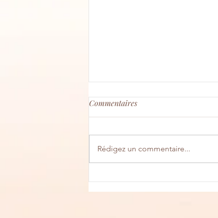
Commentaires
Rédigez un commentaire...
Pizza au jambon et au St-
Nectaire