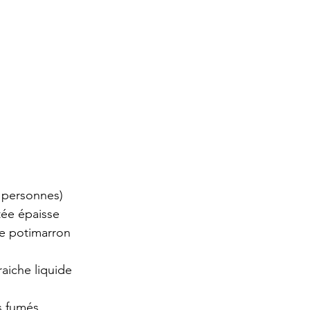
 personnes)
tée épaisse
de potimarron
raiche liquide
s fumés