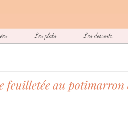
ées
Les plats
Les desserts
ée feuilletée au potimarron