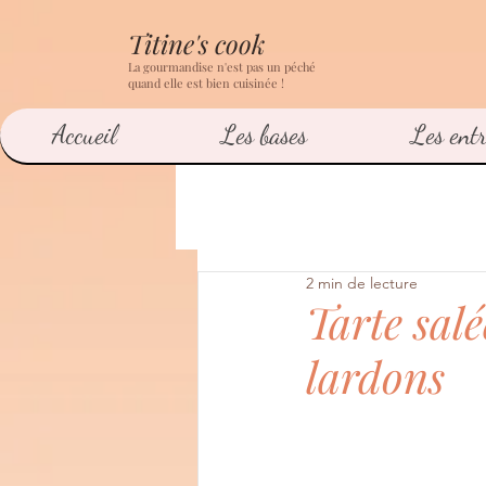
Titine's cook
La gourmandise n'est pas un péché
quand elle est bien cuisinée !
Accueil
Les bases
Les entr
2 min de lecture
Tarte sal
lardons