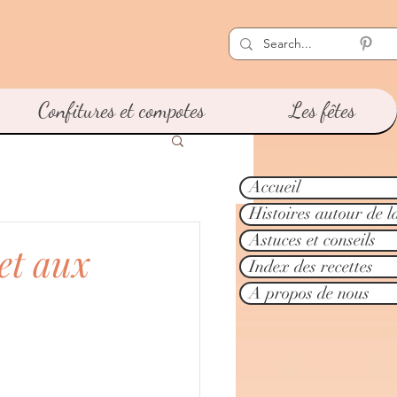
Confitures et compotes
Les fêtes
Accueil
Histoires autour de l
Astuces et conseils
 et aux
Index des recettes
A propos de nous