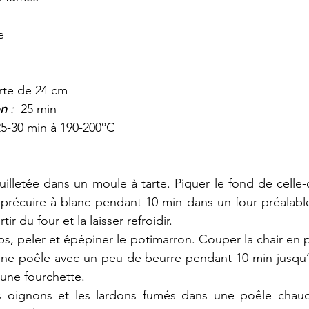
e
rte de 24 cm
n 
: 
 25 min
25-30 min à 190-200°C
euilletée dans un moule à tarte. Piquer le fond de celle-c
a précuire à blanc pendant 10 min dans un four préalabl
tir du four et la laisser refroidir.
, peler et épépiner le potimarron. Couper la chair en p
une poêle avec un peu de beurre pendant 10 min jusqu’à
’une fourchette.
les oignons et les lardons fumés dans une poêle chau