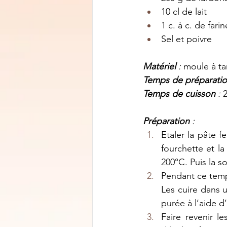
10 cl de lait
1 c. à c. de farin
Sel et poivre
Matériel 
:
 moule à ta
Temps de préparatio
Temps de cuisson 
: 
Préparation 
:
Etaler la pâte f
fourchette et l
200°C. Puis la sor
Pendant ce temps
Les cuire dans 
purée à l’aide d
Faire revenir 