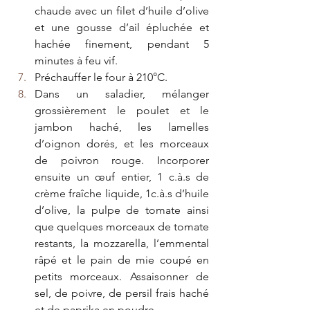
chaude avec un filet d’huile d’olive 
et une gousse d’ail épluchée et 
hachée finement, pendant 5 
minutes à feu vif.
Préchauffer le four à 210°C.
Dans un saladier, mélanger 
grossièrement le poulet et le 
jambon haché, les lamelles 
d’oignon dorés, et les morceaux 
de poivron rouge. Incorporer 
ensuite un œuf entier, 1 c.à.s de 
crème fraîche liquide, 1c.à.s d’huile 
d’olive, la pulpe de tomate ainsi 
que quelques morceaux de tomate 
restants, la mozzarella, l’emmental 
râpé et le pain de mie coupé en 
petits morceaux. Assaisonner de 
sel, de poivre, de persil frais haché 
et de paprika en poudre.