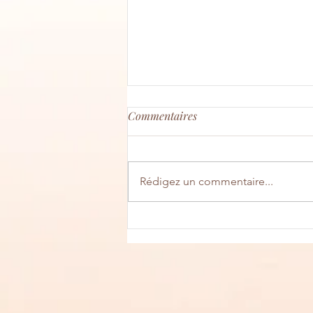
Commentaires
Rédigez un commentaire...
Quiche feuilletée au saumon,
épinard et tomme de chèvre