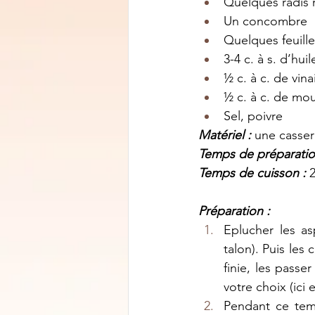
Quelques radis 
Un concombre
Quelques feuille
3-4 c. à s. d’hui
½ c. à c. de vin
½ c. à c. de mo
Sel, poivre
Matériel : 
une casser
Temps de préparatio
Temps de cuisson : 
Préparation :
Eplucher les asp
talon). Puis les
finie, les passe
votre choix (ici 
Pendant ce temp