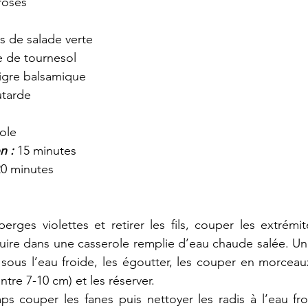
roses
s de salade verte
le de tournesol
aigre balsamique
utarde
ole
n : 
15 minutes
20 minutes
erges violettes et retirer les fils, couper les extrémité
 cuire dans une casserole remplie d’eau chaude salée. Une
r sous l’eau froide, les égoutter, les couper en morceaux
entre 7-10 cm) et les réserver.
s couper les fanes puis nettoyer les radis à l’eau fro