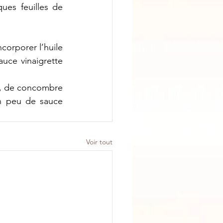
es feuilles de 
orporer l’huile 
uce vinaigrette 
s, de concombre 
n peu de sauce 
Voir tout