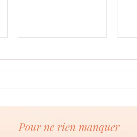
Oeufs
Apéro de Pâques : Nids aux
fromages et pommes de terre
Pour ne rien manquer