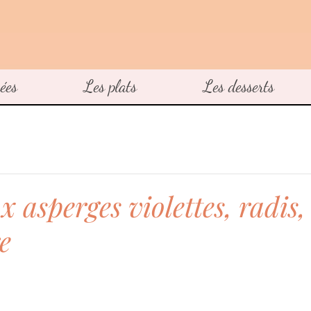
ées
Les plats
Les desserts
 asperges violettes, radis,
e