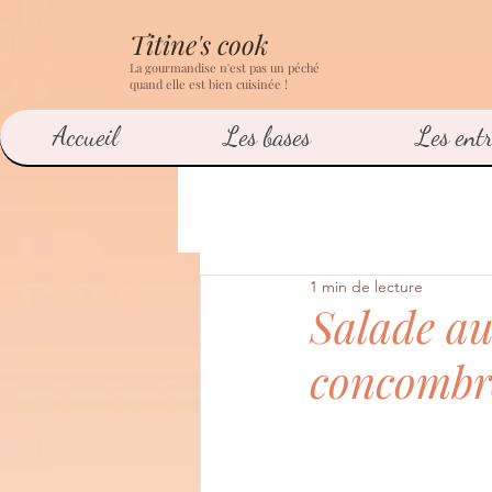
Titine's cook
La gourmandise n'est pas un péché
quand elle est bien cuisinée !
Accueil
Les bases
Les entr
1 min de lecture
Salade aux
concombr